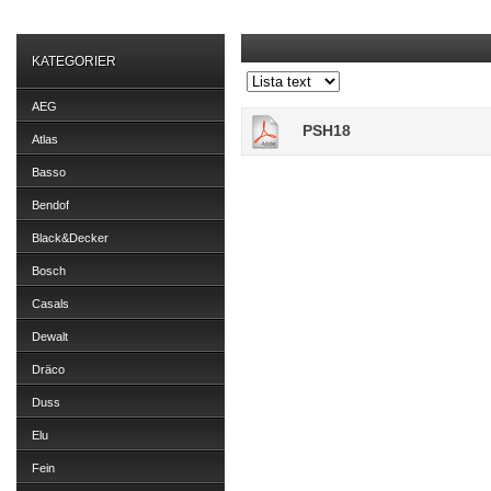
KATEGORIER
AEG
PSH18
Atlas
Basso
Bendof
Black&Decker
Bosch
Casals
Dewalt
Dräco
Duss
Elu
Fein