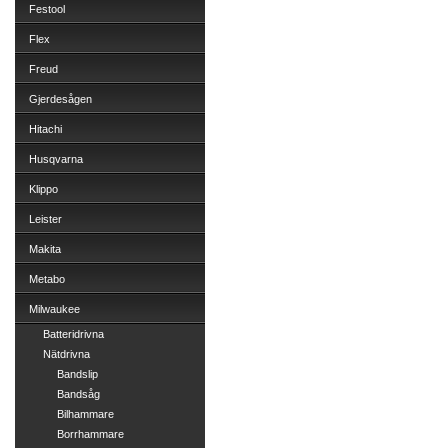
Festool
Flex
Freud
Gjerdesågen
Hitachi
Husqvarna
Klippo
Leister
Makita
Metabo
Milwaukee
Batteridrivna
Nätdrivna
Bandslip
Bandsåg
Bilhammare
Borrhammare