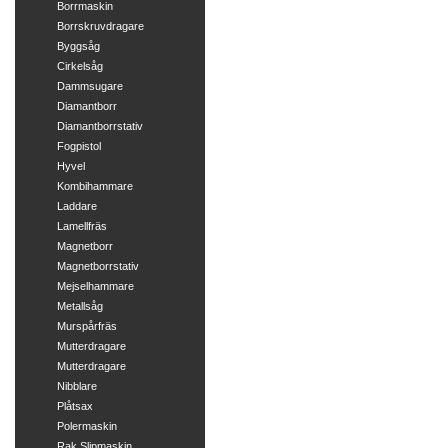
Borrmaskin
Borrskruvdragare
Byggsåg
Cirkelsåg
Dammsugare
Diamantborr
Diamantborrstativ
Fogpistol
Hyvel
Kombihammare
Laddare
Lamellfräs
Magnetborr
Magnetborrstativ
Mejselhammare
Metallsåg
Murspårfräs
Mutterdragare
Mutterdragare
Nibblare
Plåtsax
Polermaskin
Rak Slipmaskin