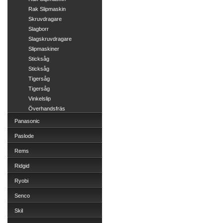
Rak Slipmaskin
Skruvdragare
Slagborr
Slagskruvdragare
Slipmaskiner
Sticksåg
Sticksåg
Tigersåg
Tigersåg
Vinkelslip
Överhandsfräs
Panasonic
Paslode
Rems
Ridgid
Ryobi
Senco
Skil