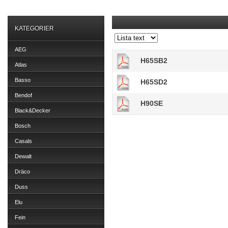
KATEGORIER
AEG
H65SB2
Atlas
Basso
H65SD2
Bendof
H90SE
Black&Decker
Bosch
Casals
Dewalt
Dräco
Duss
Elu
Fein