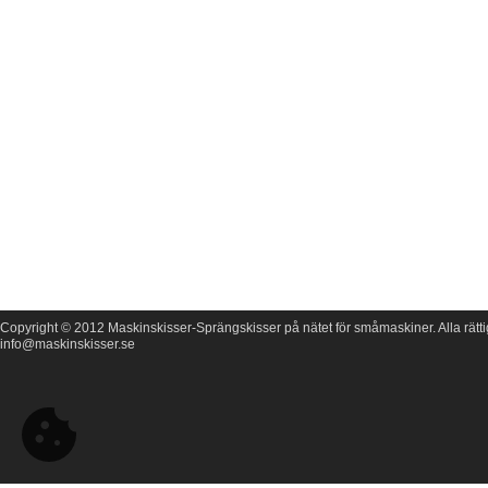
Copyright © 2012 Maskinskisser-Sprängskisser på nätet för småmaskiner. Alla rätti
info@maskinskisser.se