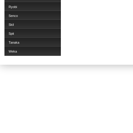
Ryobi
Senco
Skil
Spit
Tanaka
Weka