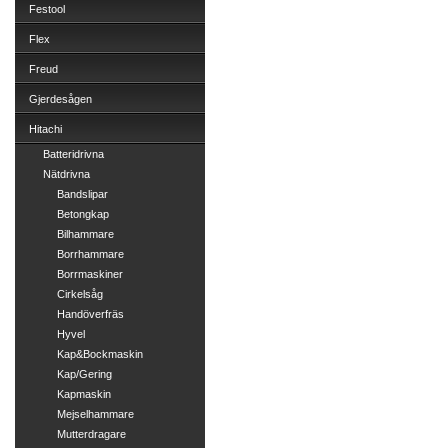
Festool
Flex
Freud
Gjerdesågen
Hitachi
Batteridrivna
Nätdrivna
Bandslipar
Betongkap
Bilhammare
Borrhammare
Borrmaskiner
Cirkelsåg
Handöverfräs
Hyvel
Kap&Bockmaskin
Kap/Gering
Kapmaskin
Mejselhammare
Mutterdragare