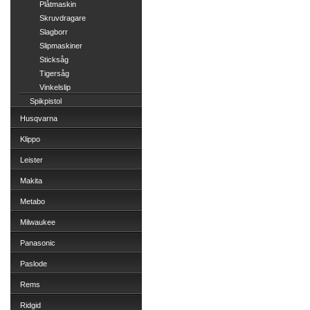
Plåtmaskin
Skruvdragare
Slagborr
Slipmaskiner
Sticksåg
Tigersåg
Vinkelslip
Spikpistol
Husqvarna
Klippo
Leister
Makita
Metabo
Milwaukee
Panasonic
Paslode
Rems
Ridgid