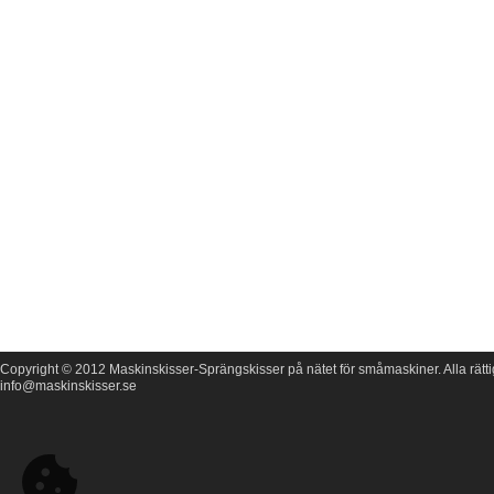
Copyright © 2012 Maskinskisser-Sprängskisser på nätet för småmaskiner. Alla rätti
info@maskinskisser.se