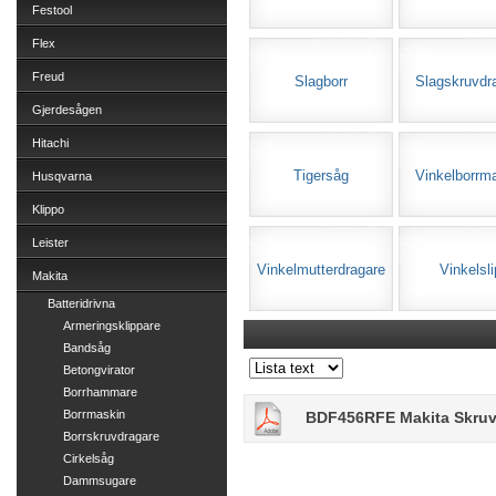
Festool
Flex
Freud
Slagborr
Slagskruvdr
Gjerdesågen
Hitachi
Tigersåg
Vinkelborrm
Husqvarna
Klippo
Leister
Vinkelmutterdragare
Vinkelsli
Makita
Batteridrivna
Armeringsklippare
Bandsåg
Betongvirator
Borrhammare
Borrmaskin
BDF456RFE Makita Skruv
Borrskruvdragare
Cirkelsåg
Dammsugare