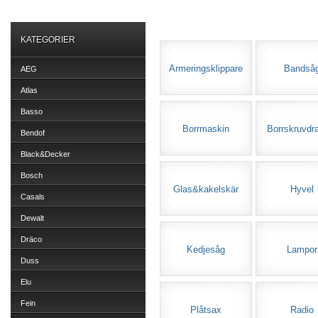
KATEGORIER
Armeringsklippare
Bandså
AEG
Atlas
Basso
Borrmaskin
Borrskruvdr
Bendof
Black&Decker
Bosch
Glas&kakelskär
Hyvel
Casals
Dewalt
Dräco
Kedjesåg
Lampor
Duss
Elu
Fein
Plåtsax
Radio