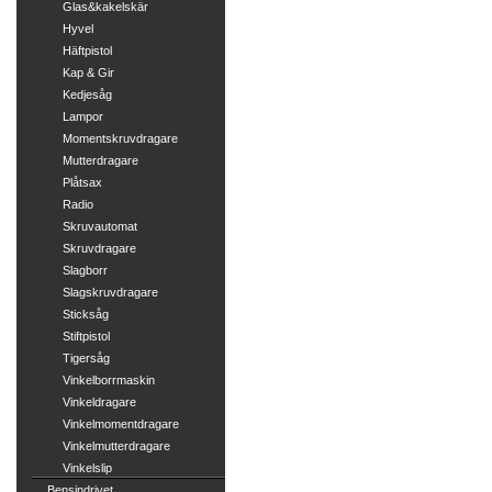
Glas&kakelskär
Hyvel
Häftpistol
Kap & Gir
Kedjesåg
Lampor
Momentskruvdragare
Mutterdragare
Plåtsax
Radio
Skruvautomat
Skruvdragare
Slagborr
Slagskruvdragare
Sticksåg
Stiftpistol
Tigersåg
Vinkelborrmaskin
Vinkeldragare
Vinkelmomentdragare
Vinkelmutterdragare
Vinkelslip
Bensindrivet