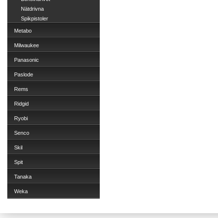
Nätdrivna
Spikpistoler
Metabo
Milwaukee
Panasonic
Paslode
Rems
Ridgid
Ryobi
Senco
Skil
Spit
Tanaka
Weka