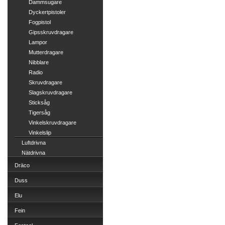
Dammsugare
Dyckertpistoler
Fogpistol
Gipsskruvdragare
Lampor
Mutterdragare
Nibblare
Radio
Skruvdragare
Slagskruvdragare
Sticksåg
Tigersåg
Vinkelskruvdragare
Vinkelslip
Luftdrivna
Nätdrivna
Dräco
Duss
Elu
Fein