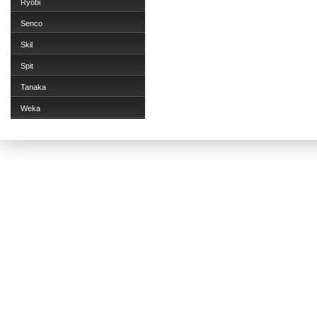
Ryobi
Senco
Skil
Spit
Tanaka
Weka