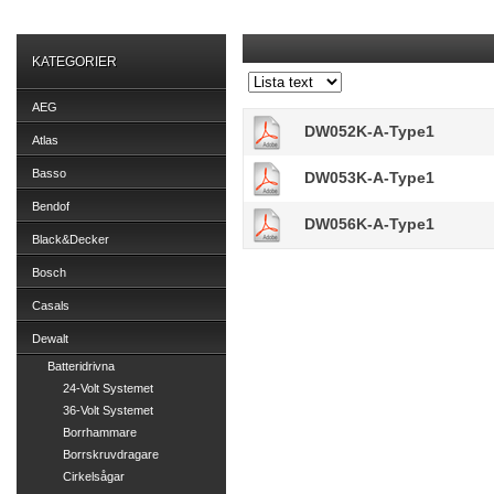
KATEGORIER
AEG
DW052K-A-Type1
Atlas
Basso
DW053K-A-Type1
Bendof
DW056K-A-Type1
Black&Decker
Bosch
Casals
Dewalt
Batteridrivna
24-Volt Systemet
36-Volt Systemet
Borrhammare
Borrskruvdragare
Cirkelsågar