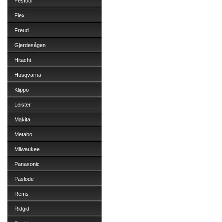
Festool
Flex
Freud
Gjerdesågen
Hitachi
Husqvarna
Klippo
Leister
Makita
Metabo
Milwaukee
Panasonic
Paslode
Rems
Ridgid