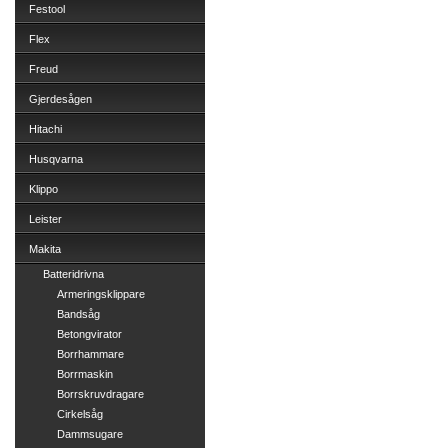
Festool
Flex
Freud
Gjerdesågen
Hitachi
Husqvarna
Klippo
Leister
Makita
Batteridrivna
Armeringsklippare
Bandsåg
Betongvirator
Borrhammare
Borrmaskin
Borrskruvdragare
Cirkelsåg
Dammsugare