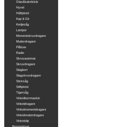
Glas&kakelskär
Hyvel
Häftpistol
Kap & Gir
Kedjesåg
Lampor
Momentskruvdragare
Mutterdragare
Plåtsax
Radio
Skruvautomat
Skruvdragare
Slagborr
Slagskruvdragare
Sticksåg
Stiftpistol
Tigersåg
Vinkelborrmaskin
Vinkeldragare
Vinkelmomentdragare
Vinkelmutterdragare
Vinkelslip
Bensindrivet