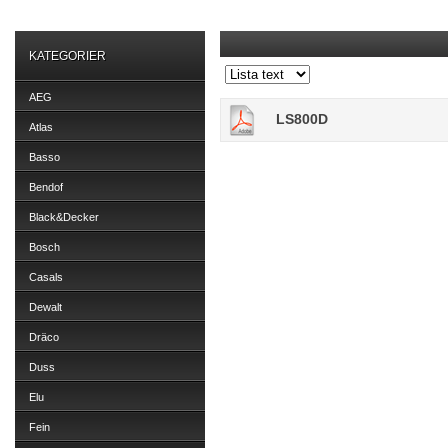
KATEGORIER
AEG
LS800D
Atlas
Basso
Bendof
Black&Decker
Bosch
Casals
Dewalt
Dräco
Duss
Elu
Fein