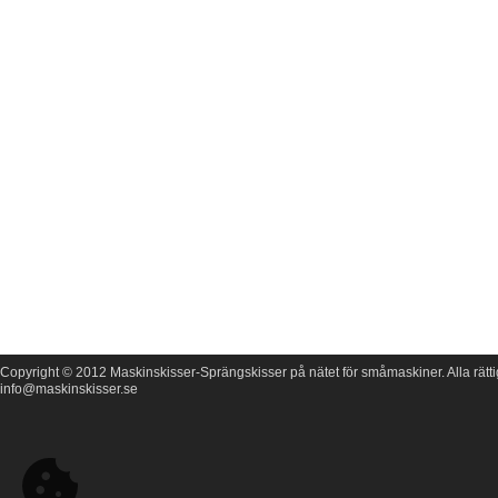
Copyright © 2012 Maskinskisser-Sprängskisser på nätet för småmaskiner. Alla rätti
info@maskinskisser.se