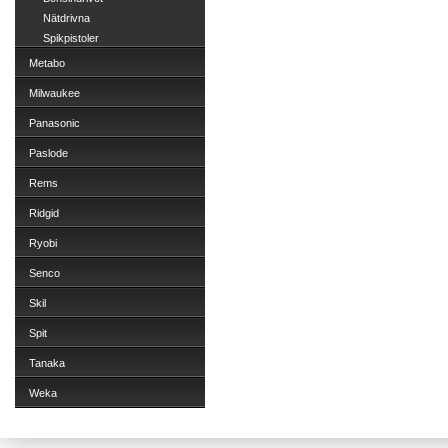
Nätdrivna
Spikpistoler
Metabo
Milwaukee
Panasonic
Paslode
Rems
Ridgid
Ryobi
Senco
Skil
Spit
Tanaka
Weka