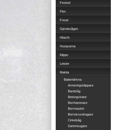
Festool
Flex
Freud
Gjerdesågen
Hitachi
Husqvarna
Klippo
Leister
Makita
Batteridrivna
Armeringsklippare
Bandsåg
Betongvirator
Borrhammare
Borrmaskin
Borrskruvdragare
Cirkelsåg
Dammsugare