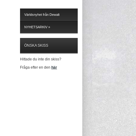
Panasonic Skruvdragare
Världsnyhet från Dewalt
NYHETSARKIV »
ÖNSKA SKISS
Hittade du inte din skiss?
Fråga efter en den
här