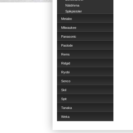
Nätdrivna
Spikpistoler
Metabo
Milwaukee
Panasonic
Paslode
Rems
Ridgid
Ryobi
Senco
Skil
Spit
Tanaka
Weka