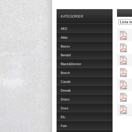
KATEGORIER
AEG
Atlas
Basso
Bendof
Black&Decker
Bosch
Casals
Dewalt
Dräco
Duss
Elu
Fein