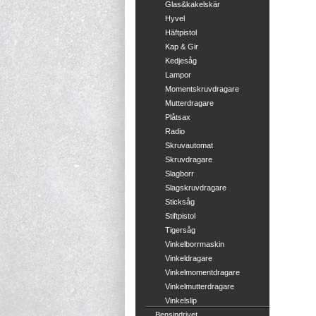
Glas&kakelskär
Hyvel
Häftpistol
Kap & Gir
Kedjesåg
Lampor
Momentskruvdragare
Mutterdragare
Plåtsax
Radio
Skruvautomat
Skruvdragare
Slagborr
Slagskruvdragare
Sticksåg
Stiftpistol
Tigersåg
Vinkelborrmaskin
Vinkeldragare
Vinkelmomentdragare
Vinkelmutterdragare
Vinkelslip
Bensindrivet