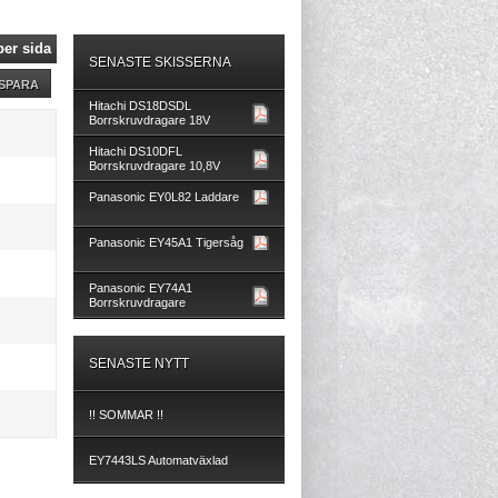
per sida
SENASTE SKISSERNA
Hitachi DS18DSDL
Borrskruvdragare 18V
Hitachi DS10DFL
Borrskruvdragare 10,8V
Panasonic EY0L82 Laddare
Panasonic EY45A1 Tigersåg
Panasonic EY74A1
Borrskruvdragare
SENASTE NYTT
!! SOMMAR !!
EY7443LS Automatväxlad