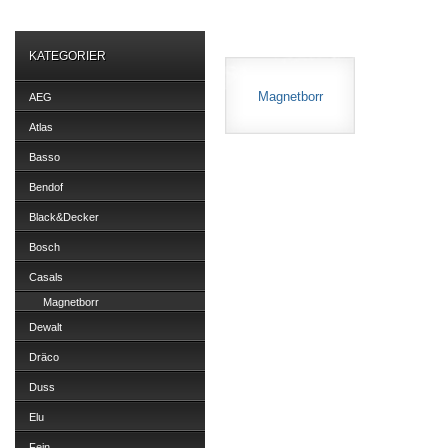
KATEGORIER
Magnetborr
AEG
Atlas
Basso
Bendof
Black&Decker
Bosch
Casals
Magnetborr
Dewalt
Dräco
Duss
Elu
Fein