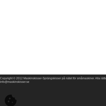
Copyright © 2012 Maskinskisser-Sprängskisser på nätet för småmaskiner. Alla rätti
info@maskinskisser.se