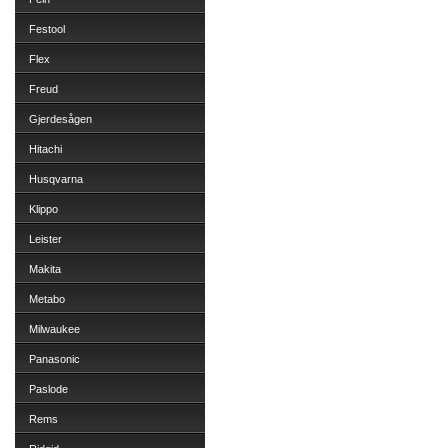
Festool
Flex
Freud
Gjerdesågen
Hitachi
Husqvarna
Klippo
Leister
Makita
Metabo
Milwaukee
Panasonic
Paslode
Rems