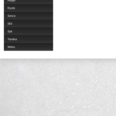
Ridgid
Ryobi
Senco
Skil
Spit
Tanaka
Weka