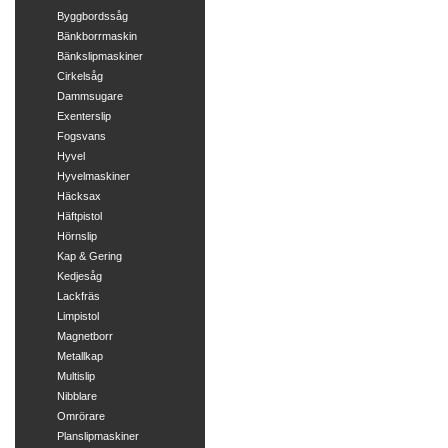
Byggbordssåg
Bänkborrmaskin
Bänkslipmaskiner
Cirkelsåg
Dammsugare
Exenterslip
Fogsvans
Hyvel
Hyvelmaskiner
Häcksax
Häftpistol
Hörnslip
Kap & Gering
Kedjesåg
Lackfräs
Limpistol
Magnetborr
Metallkap
Multislip
Nibblare
Omrörare
Planslipmaskiner