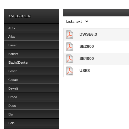
KATEGORIER
AEG
DWSE6.3
Atlas
Basso
SE2800
Bendof
SE4000
Black&Decker
USE8
Bosch
Casals
Dewalt
Dräco
Duss
Elu
Fein