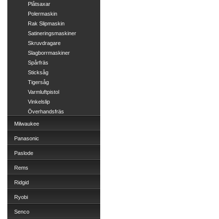
Plåtsaxar
Polermaskin
Rak Slipmaskin
Satineringsmaskiner
Skruvdragare
Slagborrmaskiner
Spårfräs
Sticksåg
Tigersåg
Varmluftpistol
Vinkelslip
Överhandsfräs
Milwaukee
Panasonic
Paslode
Rems
Ridgid
Ryobi
Senco