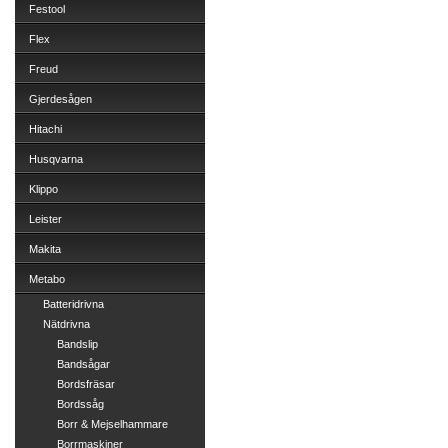
Festool
Flex
Freud
Gjerdesågen
Hitachi
Husqvarna
Klippo
Leister
Makita
Metabo
Batteridrivna
Nätdrivna
Bandslip
Bandsågar
Bordsfräsar
Bordssåg
Borr & Mejselhammare
Borrmaskiner